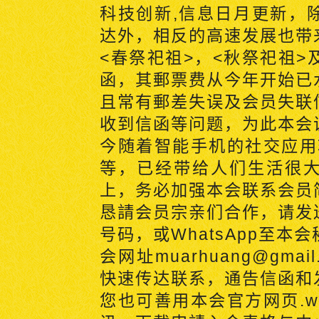
科技创新
,
信息日月更新，
达外，相反的高速发展也带
<
春祭祀祖
>
，
<
秋祭祀祖
>
函，其郵票费从今年开始已
且常有郵差失误及会员失联
收到信函等问题，为此本会
今随着智能手机的社交应用
等，已经带给人们生活很
上，务必加强本会联系会员
恳請会员宗亲们合作，请发
号码，或
WhatsApp
至本会
会网址
muarhuang@gmail
快速传达联系，通告信函和
您也可善用本会官方网页
.