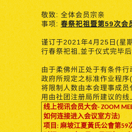
敬致
:
全体会员宗亲
事项
:
春祭祀祖暨第
59
次会
谨订于
2021
年
4
月
25
日
(
星
行春祭祀祖
,
並于仪式完毕后
由于柔佛州正处于有条件行
政府所规定之标准作业程序
将限制人数由本会理事成员
用由社团注册局所建议的线
线上视讯会员大会
- ZOOM MEE
如何连接进入会议室方法
)
项目
麻坡江夏黃氏公會第
:
59