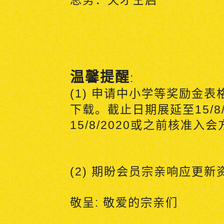
总务：天才
仝启
温馨提醒
:
(1)
申请中小学等奖励金表
下载。截止日期展延至
15/8
15/8/2020
或之前核准入会
(2)
期盼会员宗亲响应更新
敬呈
:
敬爱的宗亲们