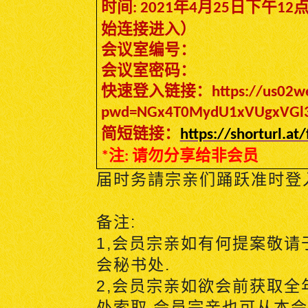
时间
年
月
日
下午
: 2021
4
25
12
始连接进入）
会议室编号：
会议室密码：
快速登入链接：
https://us02
pwd=NGx4T0MydU1xVUgxVGl
简短链接：
https://shorturl.at
注
请勿分享给非会员
*
:
届时务請宗亲们踊跃准时登
备注
:
1,
会员宗亲如有何提案敬请
会秘书处
.
2,
会员宗亲如欲会前获取全
处索取
.
会员宗亲也可从本会