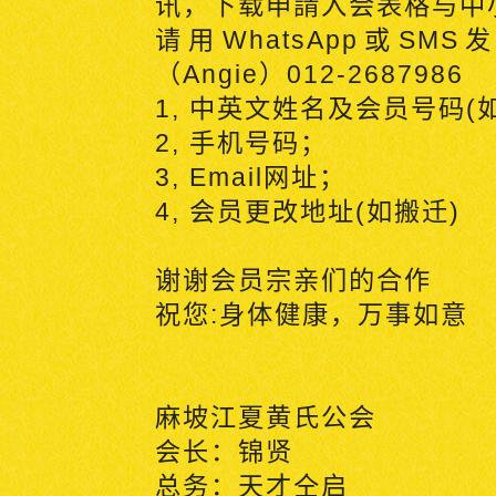
讯，下载申請入会表格与中
请用
WhatsApp
或
SMS
发
（
Angie
）
012-2687986
1,
中英文姓名及会员号码
(
2,
手机号码；
3, Email
网址；
4,
会员更改地址
(
如搬迁
)
谢谢会员宗亲们的合作
祝您
:
身体健康，万事如意
麻坡江夏黄氏公会
会长：锦贤
总务：天才
仝启