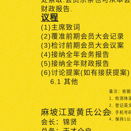
财政报告
.
议程
(1)
主席致词
(2)
覆准前期会员大会记录
(3)
检讨前期会员大会议案
(4)
接纳全年会务报告
(5)
接纳全年财政报告
(6)
讨论提案
(
如有接获提案
)
6.1
其他
备注：依据
1,
检测体
2,
登记英
麻坡江夏黄氏公会
3,
手机号
4,
保持
1
公
会长：锦贤