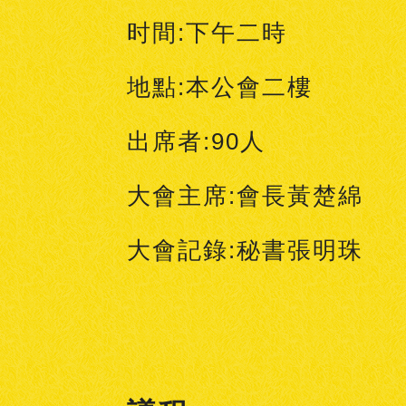
时間:下午二時
地點:本公會二樓
出席者:90人
大會主席:會長黃楚綿
大會記錄:秘書張明珠