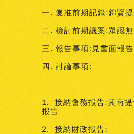
一. 复准前期記錄:錦賢
二. 檢討前期議案:眾認
三. 報告事項:見書面報告
四. 討論事項:
1. 接納會務报告:其南
报告
2. 接納財政报告: