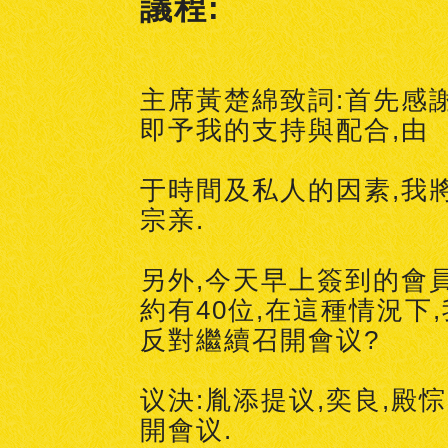
議程:
主席黃楚綿致詞:首先感
即予我的支持與配合,由
于時間及私人的因素,我
宗亲.
另外,今天早上簽到的會
約有40位,在這種情況下
反對繼續召開會议?
议決:胤添提议,奕良,殿
開會议.