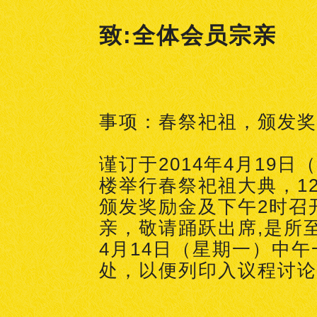
致:全体会员宗亲
事项：春祭祀祖，颁发奖
谨订于2014年4月19
楼举行春祭祀祖大典，1
颁发奖励金及下午2时召
亲，敬请踊跃出席,是所至
4月14日（星期一）中
处，以便列印入议程讨论