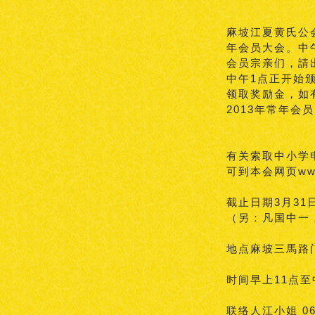
麻坡江夏黄氏公会
年会员大会。中
会员宗亲们，請
中午1点正开始
领取奖励金，如
2013年常年
有关索取中小学
可到本会网页ww
截止日期3月3
（另：凡国中一
地点麻坡三馬路门牌
时间早上11点至
联络人江小姐 069