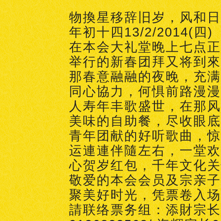
物換星移辞旧岁，风和日
年初十四13/2/2014(四)
在本会大礼堂晚上七点正
举行的新春团拜又将到來
那春意融融的夜晚，充满
同心協力，何惧前路漫漫
人寿年丰歌盛世，在那风
美味的自助餐，尽收眼底
青年团献的好听歌曲，惊
运連連伴隨左右，一堂欢
心贺岁红包，千年文化关
敬爱的本会会员及宗亲子
聚美好时光，凭票卷入场
請联络票务组：添財宗长01