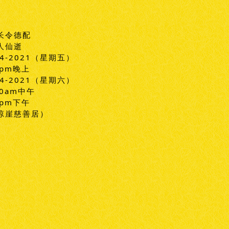
长令德配
人仙逝
4-2021（星期五）
0pm晚上
4-2021（星期六）
0am中午
0pm下午
琼崖慈善居）