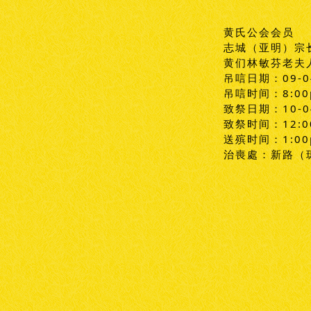
黄氏公会会员
志城（亚明）宗
黄们林敏芬老夫
吊唁日期：09-0
吊唁时间：8:0
致祭日期：10-0
致祭时间：12:0
送殡时间：1:0
治喪處：新路（