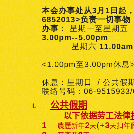
本会办事处从3月1日起，
6852013>负责一切事物
办事
： 星期一至星期五
3.00pm--5.00pm
星期六
11.00am
<1.00pm至3.00pm休息
休息：星期日 / 公共假
联络号码：06-9515933/0
公共假期
I.
以下依据劳工法律
1
2
3
(+
農歷新年
天
天扣年