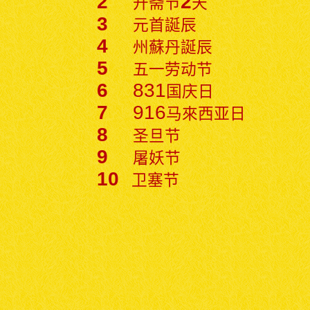
2
2
开斋节
天
3
元首誕辰
4
州蘇丹誕辰
5
五一劳动节
6
831
国庆日
7
916
马來西亚日
8
圣旦节
9
屠妖节
10
卫塞节